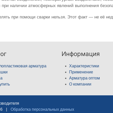
и при наличии атмосферных явлений выполнения безопа
лять при помощи сварки нельзя. Этот факт — не её нед
ог
Информация
лопластиковая арматура
Характеристики
ышки
Применение
а
Арматура оптом
купить
О компании
изводителя
26
|
Обработка персональных данных