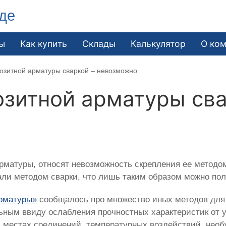
де
ы
Как купить
Склады
Калькулятор
О ко
озитной арматуры сваркой – невозможно
зитной арматуры сва
арматуры, относят невозможность скрепления ее методом
али методом сварки, что лишь таким образом можно пол
арматуры»
сообщалось про множество иных методов для 
ьным ввиду ослабления прочностных характеристик от у
 местах соединений, температурных воздействий, необ