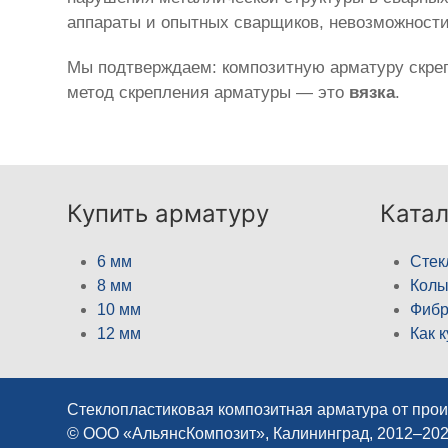
аппараты и опытных сварщиков, невозможност
Мы подтверждаем: композитную арматуру скреп
метод скрепления арматуры — это
вязка
.
Купить арматуру
Катал
6 мм
Стек
8 мм
Кол
10 мм
Фибр
12 мм
Как 
Стеклопластиковая композитная арматура от про
© ООО «АльянсКомпозит», Калининград, 2012–20