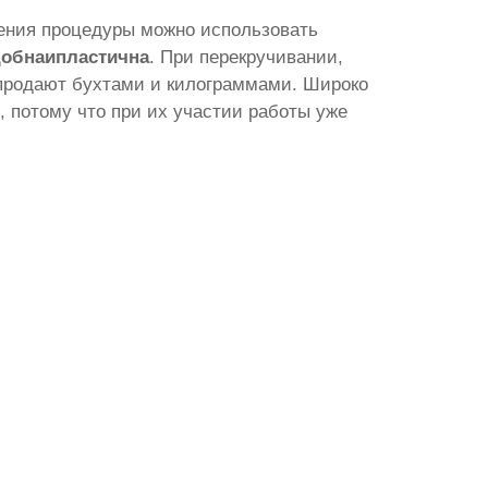
ения процедуры можно использовать
добна
и
пластична
. При перекручивании,
е продают бухтами и килограммами. Широко
, потому что при их участии работы уже