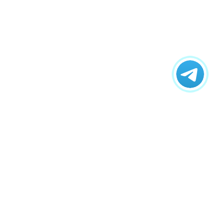
ному воздействию, а также разных химически
и выполнять заливку бетонной смесью. При