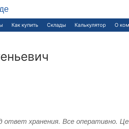
де
ы
Как купить
Склады
Калькулятор
О ко
геньевич
ад ответ хранения. Все оперативно. Ц