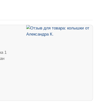
на 1
ван