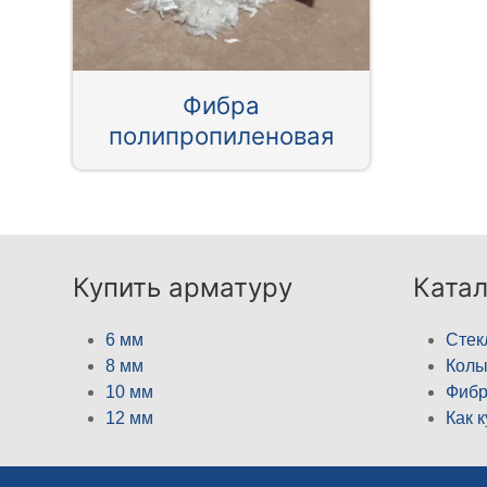
Фибра
полипропиленовая
Купить арматуру
Катал
6 мм
Стек
8 мм
Кол
10 мм
Фибр
12 мм
Как 