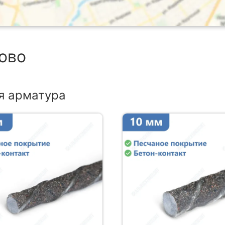
ново
я арматура