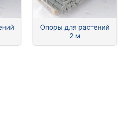
ений
Опоры для растений
2 м