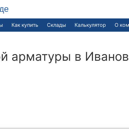
де
ы
Как купить
Склады
Калькулятор
О ко
й арматуры в Ивано