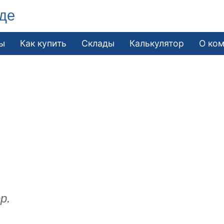
де
ы
Как купить
Склады
Калькулятор
О ко
р.