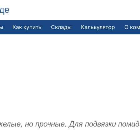
де
ы
Как купить
Склады
Калькулятор
О ко
лые, но прочные. Для подвязки помидо