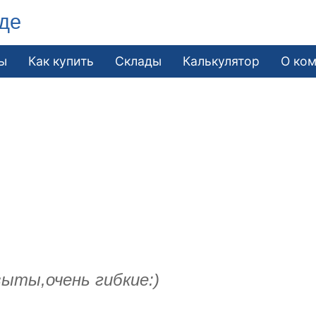
де
ы
Как купить
Склады
Калькулятор
О ко
ыты,очень гибкие:)