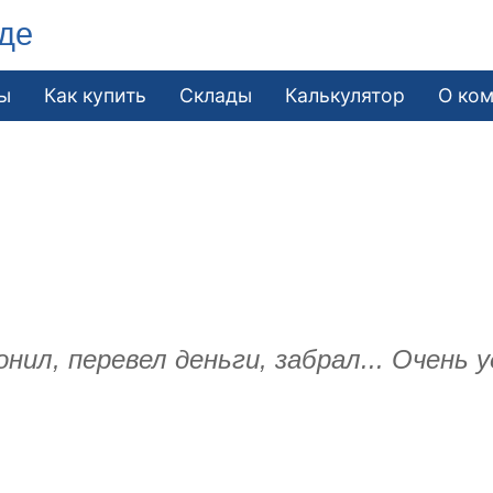
де
ы
Как купить
Склады
Калькулятор
О ко
нил, перевел деньги, забрал... Очень у