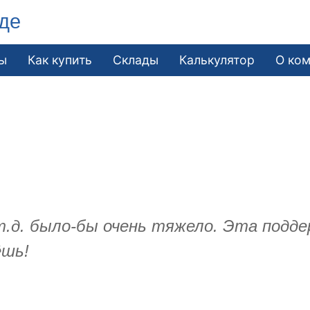
де
ы
Как купить
Склады
Калькулятор
О ко
 т.д. было-бы очень тяжело. Эта под
ёшь!