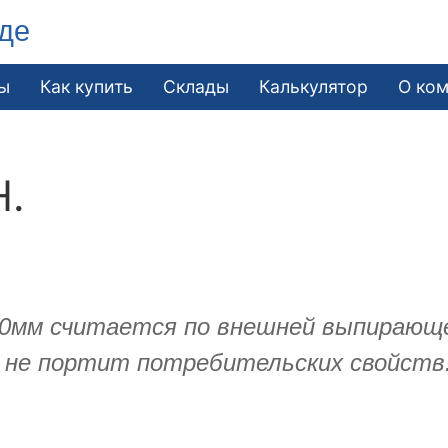
де
ы
Как купить
Склады
Калькулятор
О ко
Н.
мм считается по внешней выпирающей
к не портит потребительских свойств.