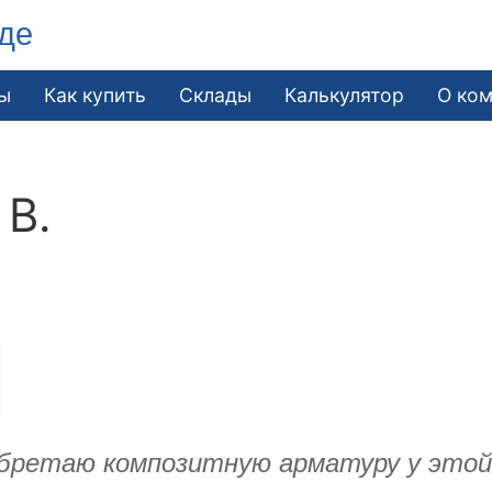
де
ы
Как купить
Склады
Калькулятор
О ко
 В.
иобретаю композитную арматуру у это