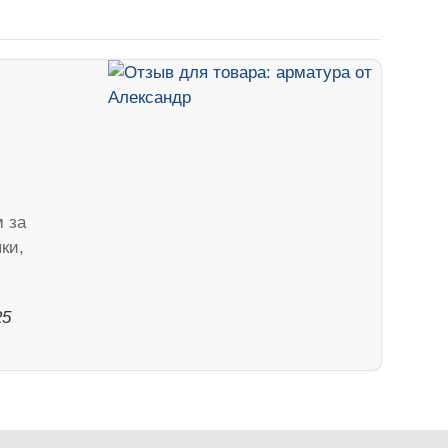
м за
ки,
25