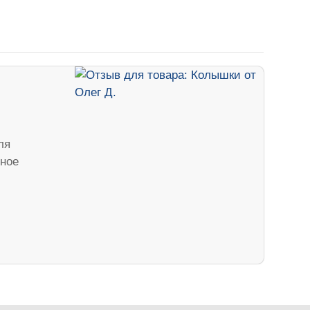
ля
вное