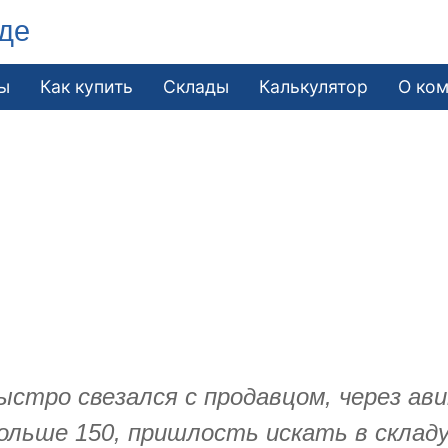
де
ы
Как купить
Склады
Калькулятор
О ко
ыстро свезался с продавцом, через ави
льше 150, пришлость искать в складу