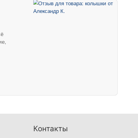
сё
ие,
,
Контакты